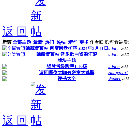
返 回
新窗
全部主题
最新
热门
热帖
精华
更多
作者
回复/查看
最后
隐藏置顶帖
百度网盘扩容 2024年3月11日
admin
202
隐藏置顶帖
音乐歌曲资源汇聚
admin
202
版块主题
钢琴考级教程1-10级
admin
202
请问哪位大咖有密室大逃脱
zhaoyijun1
评书大全
Walker
202
返 回