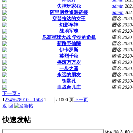
失控玩家4k
admin
202
阿里网盘资源链接
admin
202
穿普拉达的女王
匿名
2020
幻影车神
匿名
2020
战地军魂
匿名
2020
乐高星球大战-学徒的危机
匿名
2020
新路野仙踪
匿名
2020
伊卡罗斯
匿名
2020
英烈千秋
匿名
2020
摇滚万万岁
匿名
2020
一步之遥
匿名
2020
永远的朋友
匿名
2020
钥匙孔
匿名
2020
血战台儿庄
匿名
2020
下一页 »
1
2
3
4
5
6
7
8
9
10
... 1508
/ 1000 页
下一页
返 回
快速发帖
还可输入
80