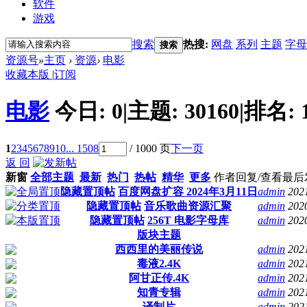
软件
游戏
搜索
热搜:
网盘
系列
主题
字母
搜索
资源号
»
主页
›
资源
›
电影
收藏本版
|
订阅
电影
今日:
0
|
主题:
30160
|
排名:
1
2
3
4
5
6
7
8
9
10
... 1508
/ 1000 页
下一页
返 回
新窗
全部主题
最新
热门
热帖
精华
更多
作者
回复/查看
最后
隐藏置顶帖
百度网盘扩容 2024年3月11日
admin
202
隐藏置顶帖
音乐歌曲资源汇聚
admin
202
隐藏置顶帖
256T 电影字母库
admin
202
版块主题
西西里的美丽传说
admin
202
毒液2.4K
admin
202
阿甘正传.4K
admin
202
知青专辑
admin
202
译制片
admin
202