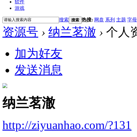
软件
游戏
搜索
热搜:
网盘
系列
主题
字母
搜索
资源号
›
纳兰茗澈
›
个人
加为好友
发送消息
纳兰茗澈
http://ziyuanhao.com/?131