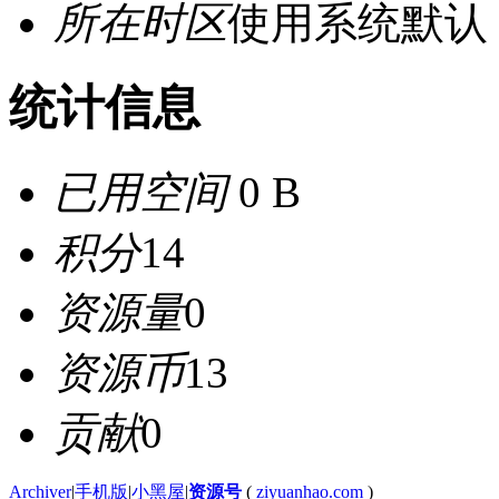
所在时区
使用系统默认
统计信息
已用空间
0 B
积分
14
资源量
0
资源币
13
贡献
0
Archiver
|
手机版
|
小黑屋
|
资源号
(
ziyuanhao.com
)