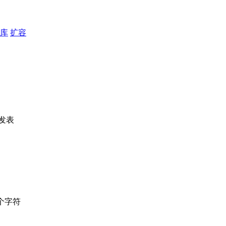
库
扩容
发表
个字符