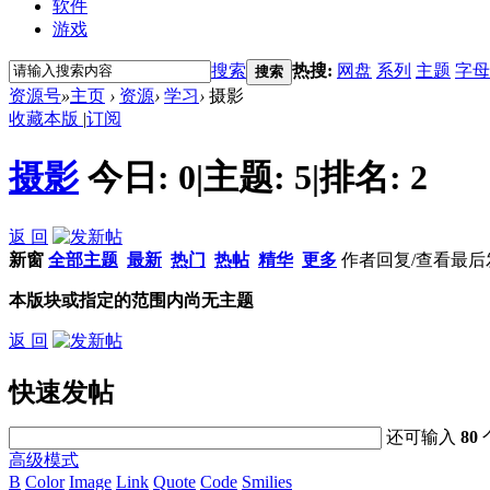
软件
游戏
搜索
热搜:
网盘
系列
主题
字母
搜索
资源号
»
主页
›
资源
›
学习
›
摄影
收藏本版
|
订阅
摄影
今日:
0
|
主题:
5
|
排名:
2
返 回
新窗
全部主题
最新
热门
热帖
精华
更多
作者
回复/查看
最后
本版块或指定的范围内尚无主题
返 回
快速发帖
还可输入
80
高级模式
B
Color
Image
Link
Quote
Code
Smilies