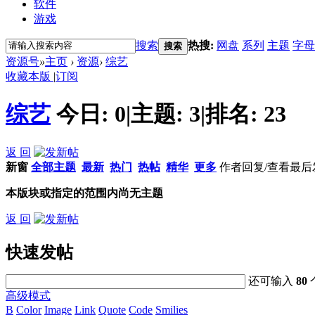
软件
游戏
搜索
热搜:
网盘
系列
主题
字母
搜索
资源号
»
主页
›
资源
›
综艺
收藏本版
|
订阅
综艺
今日:
0
|
主题:
3
|
排名:
23
返 回
新窗
全部主题
最新
热门
热帖
精华
更多
作者
回复/查看
最后
本版块或指定的范围内尚无主题
返 回
快速发帖
还可输入
80
高级模式
B
Color
Image
Link
Quote
Code
Smilies