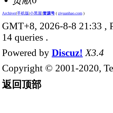
Archiver
|
手机版
|
小黑屋
|
资源号
(
ziyuanhao.com
)
GMT+8, 2026-8-8 21:33
, 
14 queries .
Powered by
Discuz!
X3.4
Copyright © 2001-2020, Te
返回顶部